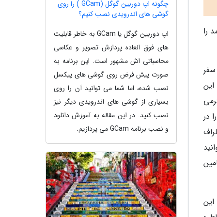
چگونه اپ دوربین گوگل (GCam ) را روی
گوشی های اندرویدی نصب کنیم؟
د را
اپ دوربین گوگل یا GCam به خاطر قابلیت
های فوق العاده پردازش تصویر و عکاسی
محاسباتی اش مشهور است. این برنامه به
سفر
صورت پیش فرض روی گوشی های پیکسل
این
نصب شده، اما شما می توانید آن را روی
رمی
بسیاری از گوشی های اندرویدی دیگر نیز
نصب کنید. در این مقاله به آموزش دانلود
 را در
و نصب برنامه GCam می پردازیم.
در اطراف
نید
ن را نیز تامین
این