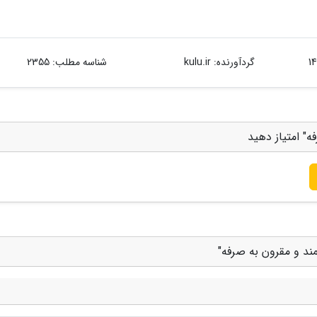
گردآورنده:
kulu.ir
شناسه مطلب: 2355
ه" امتیاز دهید
ند و مقرون به صرفه"