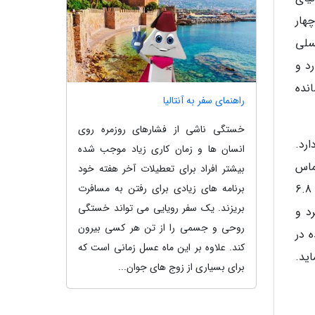
ت. در پنل پشتی گلکسی S23 اولترا، چهار
ا واید 12 مگاپیکسلی، 10 مگاپیکسلی
ی هوشمند میزان 1/1.3 اینچی دارد و
این گوشی پوشانده
راهنمای سفر به آنتالیا
خستگی ناشی از فشارهای روزمره روی
ر ثانیه را نیز دارد.
انسان ها و زمان کاری زیاد موجب شده
تماس
بیشتر افراد برای تعطیلات آخر هفته خود
برنامه های زیادی برای رفتن به مسافرت
های ویدیویی و گرفتن عکس های سلفی استفاده نمایند. این گوشی چهار دوربینه سامسونگ، مجهز به صفحه نمایش 6.8
بریزند. یک سفر رویایی می تواند خستگی
17 نیت بهره می برد و
روحی و جسمی را از تن هر کسی بیرون
 2 به عنوان پردازنده در
کند. علاوه بر این ماه عسل زمانی است که
شتیبانی می نماید.
برای بسیاری از زوج های جوان...