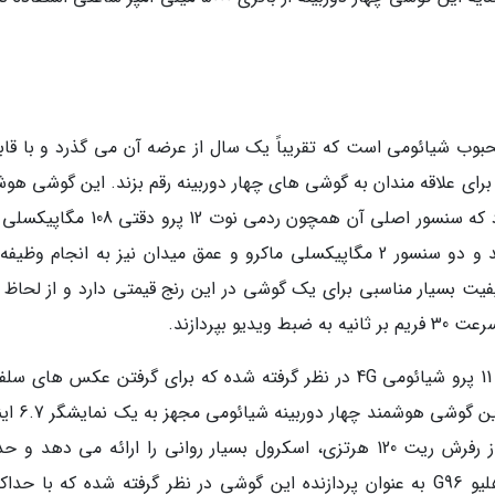
ار پرفروش و محبوب شیائومی است که تقریباً یک سال از عرضه آن می گذرد و با قا
برای علاقه مندان به گوشی های چهار دوربینه رقم بزند. این گوشی هوش
میان رده، در پنل پشتی از چهار سنسور بهره می برد که سنسور اصلی آن همچون ردمی نوت 12
و در کنار آن، یک سنسور 8 مگاپیکسلی اولترا واید و دو سنسور 2 مگاپیکسلی ماکرو و عمق میدان نیز به انجام 
فیت بسیار مناسبی برای یک گوشی در این رنج قیمتی دارد و از لحاظ ف
یک دوربین سلفی 16 مگاپیکسلی برای ردمی نوت 11 پرو شیائومی 4G در نظر گرفته شده که برای گرفتن عکس ها
برقراری تماس های ویدیویی، عملکرد خوبی دارد
از جنس Super AMOLED است که با پشتیبانی از رفرش ریت 120 هرتزی، اسکرول بسیار روانی را ارائه می دهد و