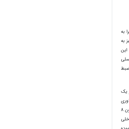
 های پرچم دار و چه میان رده دارد و گلکسی S22 اولترا به
را سامسونگ مجهز به
ار این
اپیکسلی تله فوتو و سنسور 12 مگاپیکسلی
ر ثانیه ویدیو ضبط
 یک
رش ریت متغیر 120 هرتزی، فناوری
HDR10+، حداکثر روشنایی 1750 نیت و رزولوشن 3088 در 1440 پشتیبانی می نماید. این گوشی مجهز به پردازنده اسنپدراگون 8
 1 ترابایت حافظه داخلی
ی استفاده نموده