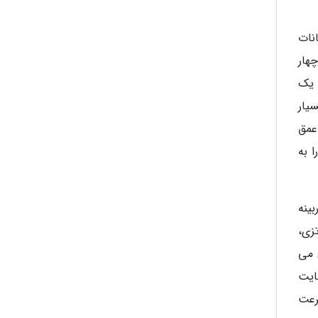
نات
چهار
می نوت 12 پرو شیائومی 4G مجهز به یک
ر بسیار
اپیکسلی ماکرو و عمق
 این امکان را به
ربینه
که از یک سری ویژگی های خوب نظیر رفرش ریت 120 هرتزی،
ن تصویر آن نیز به 1080 در 2400 پیکسل می
بهره برده که حداکثر 8 گیگابایت رم و 256 گیگابایت
ت و با شارژر 67 واتی به سرعت