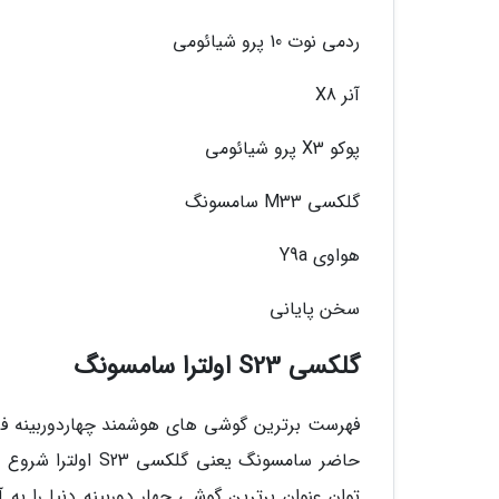
ردمی نوت 10 پرو شیائومی
آنر X8
پوکو X3 پرو شیائومی
گلکسی M33 سامسونگ
هواوی Y9a
سخن پایانی
گلکسی S23 اولترا سامسونگ
فهرست برترین گوشی های هوشمند چهاردوربینه فروش
حاضر سامسونگ یعن
توان عنوان برترین گوشی چهار دوربینه دنیا را به