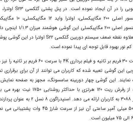
فناوری نسبت به نسل قبلی اش تغییرات بسیار خوبی را در آن ایجاد نموده اس
سنسور دوربین به چشم می خورد که شامل سنسور اصلی 200 مگاپیکسلی، اولتر
پریسکوپی و 10 مگاپیکسلی تله فوتو می شوند. سنسور اصلی 200 مگاپیکسلی این گوش
عکس ها را با جزئیات بی نظیری ثبت می نماید. بعلاوه نقطه ضعف سیستم دوربین گلکسی S22 اولترا در 
ور بهبود قابل توجه ای پیدا نموده است.
این گوشی هوشمند قابلیت فیلم برداری 8K با سرعت 30 فریم بر ثانیه و فیلم برداری 4K با سرعت 60 فریم ب
 روی پنل جلویی این گوشی تعبیه شده که کاربران می توانند از آن برای برقراری 
اینچی از جنس Dynamic AMOLED 2X است که از رفرش ریت 120 هرتزی با حداکثر روشنایی 50
محتواهای تصویری و ویدیویی را با وضوح 1440 در 3088 به کاربران ارائه می دهد. اسنپدراگون 8 نسل
این گوشی به انجام وظیفه می پردازد و باتری 5000 میلی آمپر ساعتی آن نیز از سرعت شارژ 45 وات پ