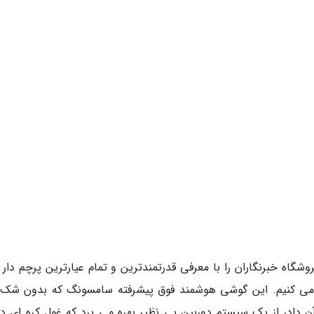
گاه خبرنگاران را با معرفی قدرتمندترین و تمام عیارترین پرچم دار 
ی گلکسی S23 اولترا شروع می کنیم. این گوشی هوشمند فوق پیشرفته سامسونگ که بدون ش
 آن داد، از یک سیستم دوربین بی نظیر بهره می برد که غول کره ای دن