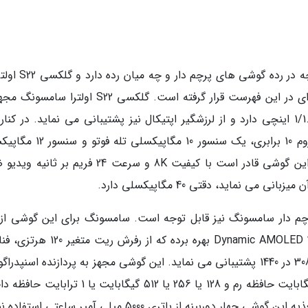
سامسونگ گوشی های چهار دوربینه بسیار زیادی چه در رده گوشی
عنوان قدرتمندترین گوشی سال 2022 این برند کره ای در این فهرست قرار گرفته است. گلکسی S22 اولت
سنسور اصلی 108 مگاپیکسلی است که میزان 1/1.33 اینچی دارد و از لرزشگیر اپتیکال نیز پشتیبانی می نماید. در کن
سنسور، یک دوربین 10 مگاپیکسلی پریسکوپی با زوم 10 برابری، یک سنسور 10 مگ
اولترا واید نیز به چشم می خورند. دوربین اصلی این گوشی قادر است با کیفیت 8K و سرعت 24 فریم ب
 نماید، دقتی 40 مگاپیکسلی دارد.
چم دار سامسونگ نیز قابل توجه است. سامسونگ برای این گوشی از
نمایشگر فوق العاده باکیفیت 6.8 اینچی از نوع Dynamic AMOLED 2X بهره برده که از رف
نسل 1 است که کاربران می توانند از بین 8 یا 12 گیگابایت حافظه رم و 128 یا 256 یا 512 گیگابایت یا
دست به انتخاب بزنند. سامسونگ به عنوان منبع تغذیه این گوشی چهار دوربینه از باتری 5000 میلی آمپر ساعت