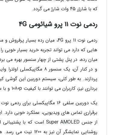
که با شارژر 45 وات شارژ می گردد.
ردمی نوت 11 پرو شیائومی 4G
ردمی نوت 11 پرو 4G، میان رده بسی
هایی که دارد می تواند تجربه خرید بسیار خوبی را 
پردازند. به طور کلی، سیستم دوربین این گوشی کی
برداری نیز، کاربران می توانند با کیفیت 1080p و با سرعت 30 فریم بر ثانیه به ضبط ویدیو بپردازند.