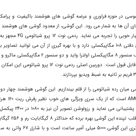
سی در حوزه فراوری و عرضه گوشی های هوشمند باکیفیت و پرامکا
پرو، یکی از برترین های آن ها به شمار می رود. این گوشی، از معدود گوشی های هوشمند 
دوربینه شیائومی است که در بازار ایران فروش بسیار خوبی را تجربه می نماید. رد
سیستم دوربین چهارگانه است که سنسور اصلی آن دقتی 108 مگاپیکسلی دارد و با بهره گیری از آن می توانید تصاوی
جذابی را ثبت کنید. در کنار این سنسور قدرتمند، یک سنسور 8 مگاپیکسلی اولترا واید و دو سنسور 2 مگ
میدان نیز به چشم می خورند که کیفیت آن ها نیز قابل قبول است. دوربین اصلی ردمی نوت 12 پرو شیائومی
16 مگاپیکسلی این گوشی میان رده شیائومی را از قلم بیندازیم. این گوشی هوشمند چهار دو
شیائومی مجهز به یک نمایشگر 6.6 اینچی AMOLED است 
قابلیت Dolby Vision و حداکثر روشنایی 1100 نیت پشتیبانی می نماید و رزولوش
رسد. شیائومی از تراشه اسنپدراگون 832 به عنوان قلب تپنده این گوشی 
حافظه داخلی آن را همراهی می نماید. ظرفیت باتری این گوشی 5000 میلی آمپر ساعت اس