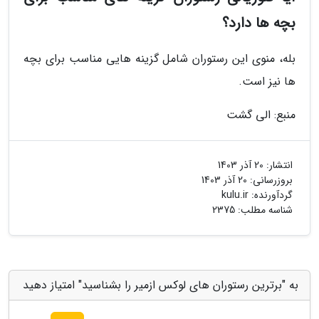
بچه ها دارد؟
بله، منوی این رستوران شامل گزینه هایی مناسب برای بچه
ها نیز است.
منبع: الی گشت
انتشار:
20 آذر 1403
بروزرسانی:
20 آذر 1403
گردآورنده:
kulu.ir
شناسه مطلب: 2375
به "برترین رستوران های لوکس ازمیر را بشناسید" امتیاز دهید