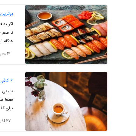
برترین
اگر به ف
تا طعم 
هنگام آم
14 دی 1403
6 کافی شاپ برتر استانبول که می توان خستگی روز را آنجا به در کرد
طبیعی ا
قطعا هم
برای گذر
27 آذر 1403