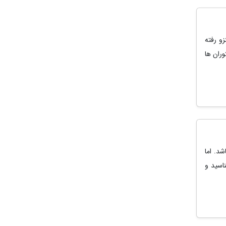
زو رفته
ران ها
د. اما
اسید و