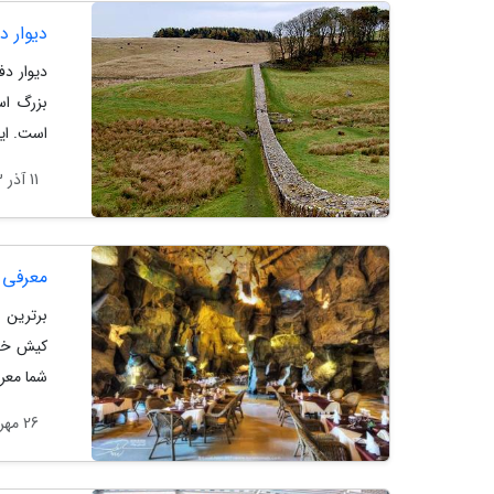
دیوار دفاع
دیوار دف
بزرگ اس
است. این دیوار دارای طول
11 آذر 1403
معرفی ب
برترین 
کیش خواه
شما معرف
26 مهر 1403