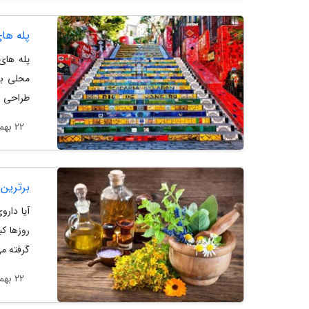
پله های
پله های
طراحی و 
22 بهمن 1403
برترین
آیا دارو
روزها ک
گرفته م
22 بهمن 1403