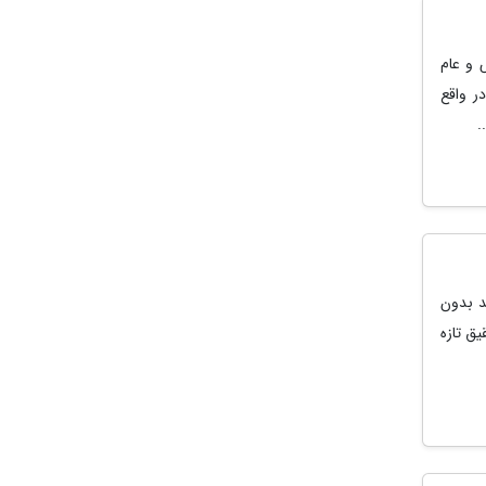
 و عام
ر واقع
.
د بدون
یق تازه