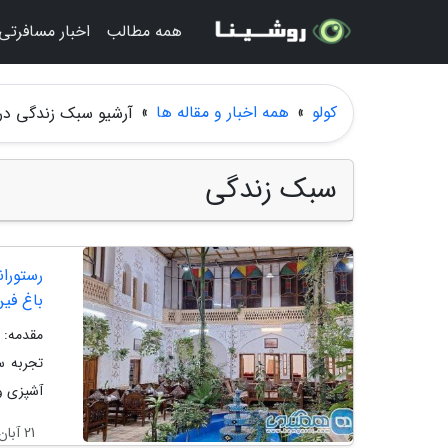
همه مطالب
اخبار مسافرتی
کولو
»
همه اخبار و مقاله ها
»
آرشیو سبک زندگی در 
سبک زندگی
باغ فی
مقدمه: 
تجربه س
آشپزی و
21 آبان 1404