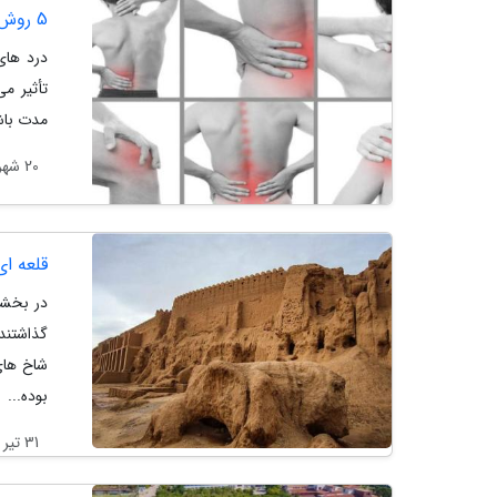
5 روش درمانی ساده برای درد های عضلانی و اسکلتی
درد های
تأثیر می
مدت باش
20 شهریور 1402
قلعه ای
در بخشی
گذاشتند
شاخ های
بوده...
31 تیر 1402