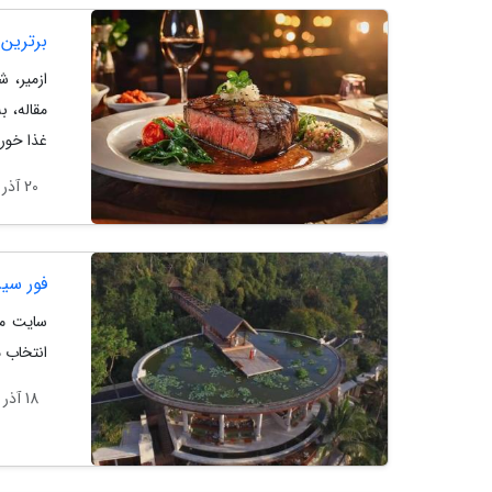
برترین 
ازمیر، 
مقاله، 
غذا خورد
20 آذر 1403
فور سیز
انتخاب م
18 آذر 1403