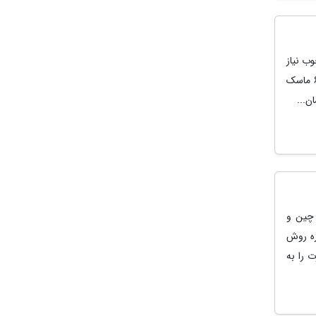
ب نیاز
دارید، یا سرزدن به آرایشگاه دور نموده است، نگران نباشید؛ می توانید با استفاده از این 6 ماسک
ن...
 چین و
زه روش
 را به