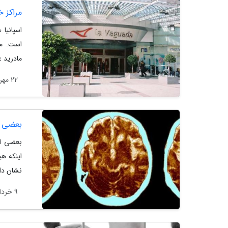
مراکز خ
اسپانیا
است. ما
مادرید ع
22 مهر 1403
بعضی اف
بعضی از
اینکه هی
نشان دا
9 خرداد 1403