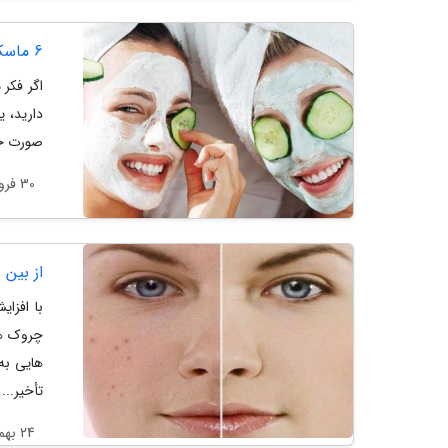
6 ماسک صورت مخصوص شب برای داشتن پوستی رویایی
اگر فکر
صورت خا
30 فروردین 1404
از بین
با افزا
چروک ها
هایی به
تأخیر...
24 بهمن 1403