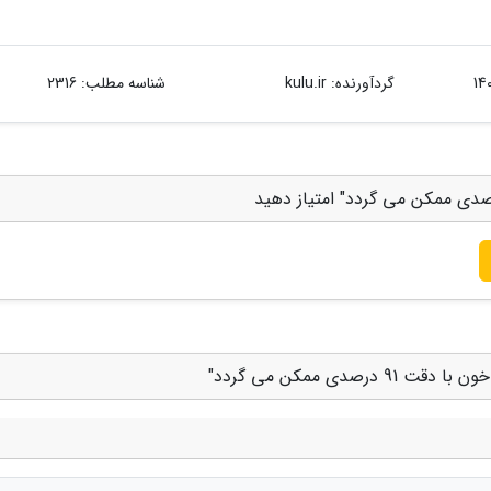
گردآورنده:
kulu.ir
شناسه مطلب: 2316
دی ممکن می گردد"