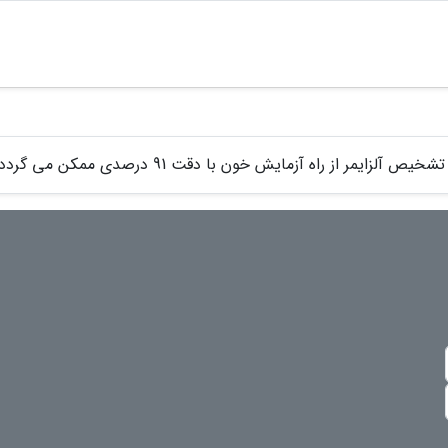
تشخیص آلزایمر از راه آزمایش خون با دقت 91 درصدی ممکن می گردد