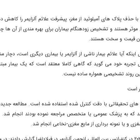
با حذف پلاک های آمیلوئید از مغز، پیشرفت علائم آلزایمر را کاهش ده
ری موثر هستند و تشخیص زودهنگام بیماران برای بهره مندی از آن ها چ
ان قیمت و سخت هستند.
ه آیا علائم بیمار ناشی از آلزایمر یا بیماری دیگری است، دچار م
 تجربه خود می گوید که گاهی کاملا معتقد است که یک بیمار مبتلا
راین روند تشخیصی همواره ساده نیست.
ر است
 های تحقیقاتی با دقت کنترل شده استفاده شده است. مطالعه جدیدی
فظه در سوئد که به پزشک عمومی یا متخصص مراجعه نموده بودند انجام شد. 
ی و یا نمونه برداری از مایع مغزی-نخاعی انجام شد.
محققان دانشگاه لوند سوئد روز یکشنبه 28 ژوئیه 2024 در کنفرانس بین المللی انجمن آلزایمر در فیلادلفیا گزارش دادند: 