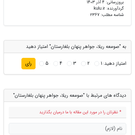
بروزرسانی:
4 آذر 1403
گردآورنده:
kulu.ir
شناسه مطلب: 2367
به "صومعه ریلا، جواهر پنهان بلغارستان" امتیاز دهید
امتیاز دهید:
1
2
3
4
5
رای
دیدگاه های مرتبط با "صومعه ریلا، جواهر پنهان بلغارستان"
* نظرتان را در مورد این مقاله با ما درمیان بگذارید