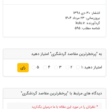
انتشار:
30 دی 1398
بروزرسانی:
23 مرداد 1404
گردآورنده:
kulu.ir
شناسه مطلب: 595
به "پرخطرترین مقاصد گردشگری" امتیاز دهید
امتیاز دهید:
1
2
3
4
5
رای
دیدگاه های مرتبط با "پرخطرترین مقاصد گردشگری"
* نظرتان را در مورد این مقاله با ما درمیان بگذارید