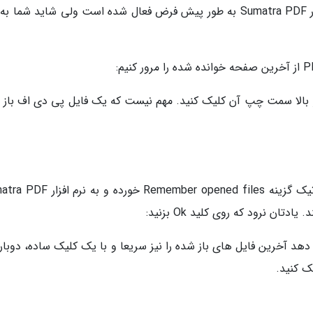
این قابلیت مهم و ارزشمند در هر دو نسخه نرم افزار Sumatra PDF به طور پیش فرض فعال شده است ولی شاید شم
موده و روی کلید منو بالا سمت چپ آن کلیک کنید. مهم نیست که یک فایل پی دی اف باز
در پنجره Sumatra PDF Options، مطمئن شوید تیک گزینه Remember opened files خو
تان نرود که روی کلید Ok بزنید:
Remem به شما اجازه می دهد آخرین فایل های باز شده را نیز سریعا و با یک کلیک ساده، دوبار
ک کنید.