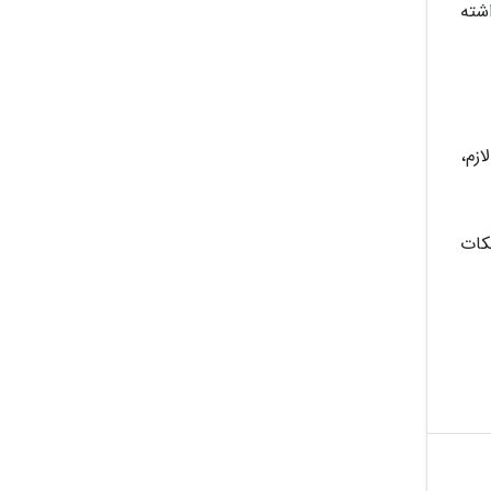
شته
زم،
کات