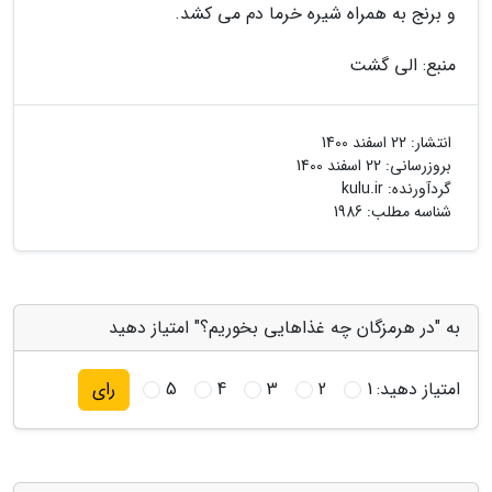
و برنج به همراه شیره خرما دم می کشد.
منبع: الی گشت
انتشار:
22 اسفند 1400
بروزرسانی:
22 اسفند 1400
گردآورنده:
kulu.ir
شناسه مطلب: 1986
به "در هرمزگان چه غذاهایی بخوریم؟" امتیاز دهید
امتیاز دهید:
1
2
3
4
5
رای