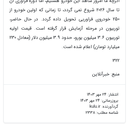
اگرچه ما امروز شاهد این خودرو هستیم، اما دوره فراوری آن
تا سال 2026 شروع نمی گردد، تا زمانی که اولین خودرو از
250 خودروی فراوریی تحویل داده گردد. در حال حاضر،
توربیون در مرحله آزمایش قرار گرفته است. قیمت اولیه
توربیون 3.6 میلیون یورو، حدود 3.9 میلیون دلار (معادل 230
میلیارد تومان) اعلام شده است.
322
منبع: خبرآنلاین
انتشار:
24 مهر 1403
بروزرسانی:
24 مهر 1403
گردآورنده:
kulu.ir
شناسه مطلب: 2338