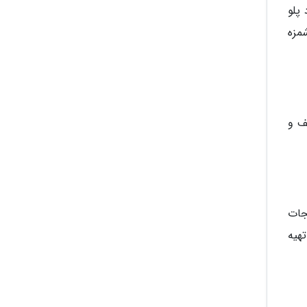
پلو
مزه
ف و
جات
هیه