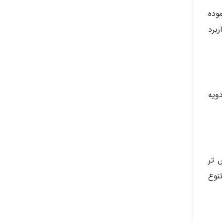
وده
برد
ویه
 تر
نوع