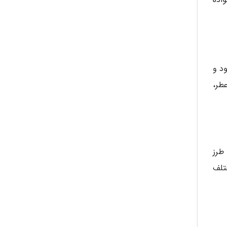
د و
طر،
طرز
ختلف