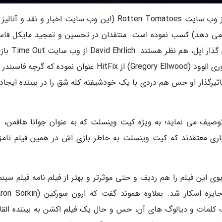
در حال حاضر فیلم استیو جابز امتیاز 100 درصد را از وب سایت Rotten Tomatoes (این وب سایت اخبار و نقد و 
می دهد) کسب نموده است. منتقدان در تحسین و تمجید مایکل فاسب
(Michael Fassbender) به خاطر ایفای نقش بنیان گذار 
را اعجاب آور توصیف نموده است. در این میان گرگوری الوود (Gregory Ellwood) از HitFix عنوان نموده که گر
اثیرگذار او حس هم دردی با یک خودشیفته کله شق را در بیننده ایجاد
ه توصیف می نماید؛ به ویژه کیت وینسلت که به عنوان جوانا هافمن، 
ی معتقدند که کیت وینسلت به خاطر بازی اش در همین فیلم نامزد
د (Pete Hammond) از Deadline سناریوی این فیلم را هم ردیف و حتی موثرتر و بهتر از فیلم نامه فیلم س
طف کلمات و دیالوگ های آن، حس و حال یک فیلم اکشن به بیننده القا