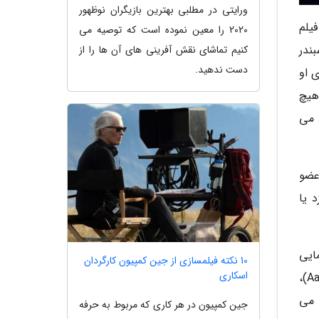
ورایتی در مطلبی بهترین بازیگران نوظهور
آنالیز فیلم
2020 را معین نموده است که توصیه می
ندر
کنیم تماشای نقش آفرینی های آن ها را از
دست ندهید.
اپل، هم نظر هستند. David Ehrlich از وب سایت Time Out بازی او
چه فاسبندر هیچ
 می
عضو
 یا
ینمایی
10 نکته فیلمسازی از جین کمپیون کارگردان
اسکاری
شبکه اجتماعی خطاب کرد که پیروز به دریافت جایزه اسکار شد. بعلاوه هموند گفت که ارون سورکین (Aaron Sorkin)،
 می
جین کمپیون در هر کاری که مربوط به حرفه