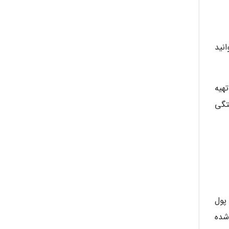
نید
هیه
تگی
پول
شده