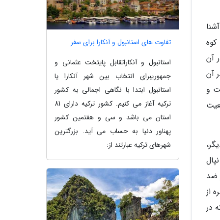
شنا
کوه
تفاوت های استانبول و آنکارا برای سفر
در آن
استانبول و آنکاراتقابل پایتخت عثمانی و
 آن
جمهوریبرای انتخاب بین شهر آنکارا یا
است و
استانبول ابتدا با نگاهی اجمالی به کشور
ترکیه آغاز می کنیم. کشور ترکیه دارای 81
عیت
استان می باشد و سی و هفتمین کشور
پهناور دنیا به حساب می آید. بزرگترین
گر،
شهرهای ترکیه عبارتند از:
پال
 ضد
ا کشته شدند. حکومت پادشاهی نپال در سال 2008 بلاخره از
 در