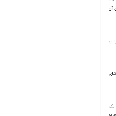
نده
 آن
 این
بناها از تماشای
 یک
ربه