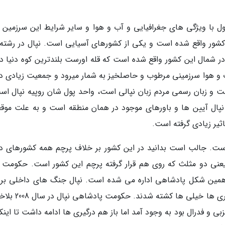
اول با ویژگی های جغرافیایی و آب و هوا و سایر شرایط این سرزمین آ
کشور واقع شده است و یکی از کشورهای آسیایی است. نپال در رشته 
هشت قله از 14 قله بلند دنیا در شمال این کشور واقع شده است که قله اورست بلندترین کوه دنیا 
 و هوا سرزمینی مرطوب و حاصلخیز به شمار میرود و جمعیت زیادی در
معیت حدود 29 میلیون نفر است و زبان رسمی مردم زبان نپالی است، واحد پول شان روپیه نپال 
پال آیین ها و باورهای موجود در همان منطقه است و به علت موق
اثیر زیادی گرفته است.
 است. جالب است بدانید در این کشور بر خلاف پرچم همه کشورهای دی
ی دو مثلث که روی هم قرار گرفته پرچم این کشور است. حکومت ن
 همین شکل پادشاهی اداره می شده است. نپال جنگ های داخلی بر
پادشاه این کشور هم داشته که در این جنگ و درگیری ها خیلی ه
 فدرال بود به وجود آمد اما باز هم درگیری ها ادامه داشت تا اینکه