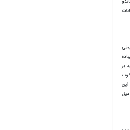
قی کاتماندو
نات
یخی
اده
 بر
ذوب
 این
میل