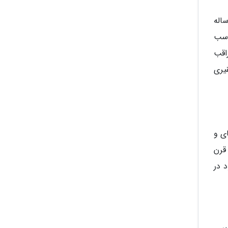
اله
اسب
اقب
یری
ی و
قرن
 در