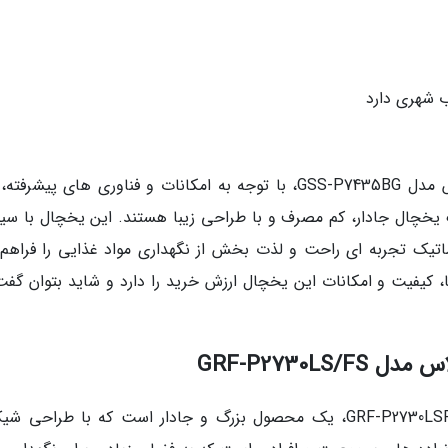
ب شهری دارد
یخچال و فریزر ساید بای ساید 28 فوت جی پلاس مدل GSS-P7435BG، با توجه به امکانات و فناوری های پیش
 یخچال جادار، کم مصرف و با طراحی زیبا هستند. این یخچال با سی
وماتیک تجربه ای راحت و لذت بخش از نگهداری مواد غذایی را فراهم
ا، کیفیت و امکانات این یخچال ارزش خرید را دارد و شاید بتوان گفت
یخچال و فریزر دوقلو 40 فوت جی پلاس مدل GRF-P2730LSFS، یک محصول بزرگ و جادار است که با طراح