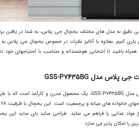
اهی دقیق به مدل های مختلف یخچال جی پلاس، به شما در یافتن برت
ی کنیم. بعلاوه با آنالیز نظرات در خصوص یخچال جی پلاس به ر
 همراه باشید تا انتخابی هوشمندانه و متناسب با احتیاجهای خود دا
یخچال و فریزر ساید بای ساید 28 فوت جی پلاس مدل GSS-P7435BG، یک محصول مدرن و کارآمد است که 
شیک و امکانات پ
ی انواع مواد غذایی را فراهم می نماید. طراحی ساید بای ساید این یخ
ر را امکان پذیر می سازد.