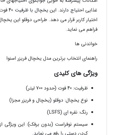
امکانات پیشرفته به خوبی جوابگوی احتیاجهای خان
اختیار کاربر قرار می دهد. طراحی دوقلو این یخچال
فراهم می نماید.
خواندنی ها
راهنمای انتخاب برترین مدل یخچال فریزر اسنوا
ویژگی های کلیدی
ظرفیت: 40 فوت (حدود 700 لیتر)
نوع یخچال: دوقلو (یخچال و فریزر مجزا)
رنگ: نقره ای (LSFS)
سیستم نوفراست (بدون برفک): این ویژگی از 
کردن دستی را رفع می نماید.