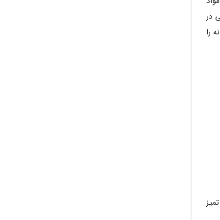
واد
غذایی در
ه را
میز