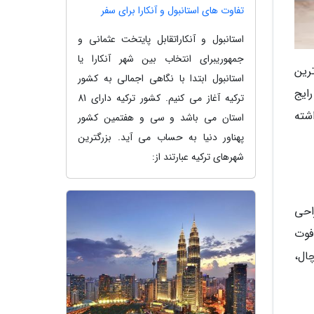
تفاوت های استانبول و آنکارا برای سفر
استانبول و آنکاراتقابل پایتخت عثمانی و
جمهوریبرای انتخاب بین شهر آنکارا یا
رین
استانبول ابتدا با نگاهی اجمالی به کشور
ایج
ترکیه آغاز می کنیم. کشور ترکیه دارای 81
شته
استان می باشد و سی و هفتمین کشور
پهناور دنیا به حساب می آید. بزرگترین
شهرهای ترکیه عبارتند از:
با طراحی
یشرفته، به خوبی جوابگوی احتیاجهای خانواده های میانه و پرجمعیت است. این یخچال با ظرفیت 28 فوت
چال،