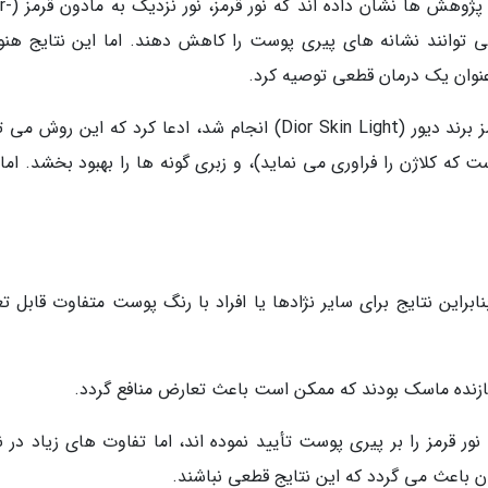
یک آنالیز علمی در سال 2024 اشاره
Infrared ) و نور کهربایی (Amber Light) می توانند نشانه های پیری پوست را کاهش دهند. اما این نتایج ه
ه عنوان یک درمان قطعی توصیه کرد.
یک مطالعه در سال 2023 که بر روی ماسک نور قرمز برند دیور (Dior Skin Light) انجام شد، ادعا کرد که این رو
که کلاژن را فراوری می نماید)، و زبری گونه ها را بهبود بخشد. اما 
بنابراین نتایج برای سایر نژادها یا افراد با رنگ پوست متفاوت قابل ت
ازنده ماسک بودند که ممکن است باعث تعارض منافع گردد.
ر قرمز را بر پیری پوست تأیید نموده اند، اما تفاوت های زیاد در ن
ن باعث می گردد که این نتایج قطعی نباشند.