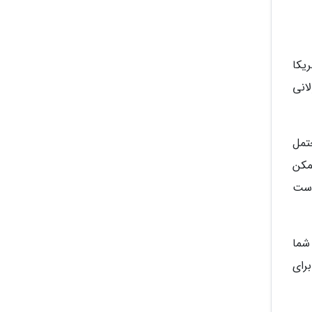
یکا
انی
رید، باز هم محتمل
یره تر ممکن
است
شما
رای