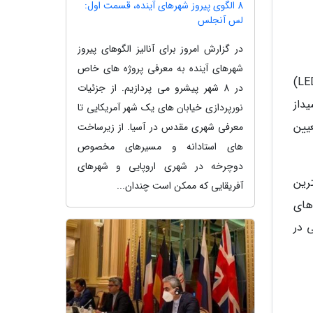
8 الگوی پیروز شهرهای آینده، قسمت اول:
لس آنجلس
در گزارش امروز برای آنالیز الگوهای پیروز
شهرهای آینده به معرفی پروژه های خاص
نوردرمانی قرمز یا فوتوبایومودولاسیون (Photobiomodulation) از نور لیزرهای کم قدرت یا دیودهای ساطع نماینده نور (LED)
در 8 شهر پیشرو می پردازیم. از جزئیات
ی حساس به نور در سلول ها، مانند سیتوکروم C اکسیداز
نورپردازی خیابان های یک شهر آمریکایی تا
ز تعیین
معرفی شهری مقدس در آسیا. از زیرساخت
های استادانه و مسیرهای مخصوص
دوچرخه در شهری اروپایی و شهرهای
رین
آفریقایی که ممکن است چندان...
های
 در