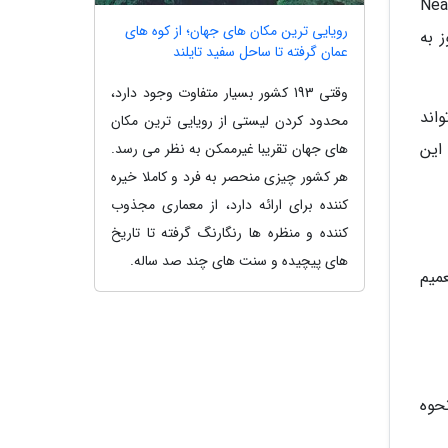
 نمود که برخی پژوهش ها نشان داده اند که نور قرمز، نور نزدیک به مادون قرمز (Near-
رویایی ترین مکان های جهان؛ از کوه های
نوز به
عمان گرفته تا ساحل سفید تایلند
وقتی 193 کشور بسیار متفاوت وجود دارد،
ش می تواند
محدود کردن لیستی از رویایی ترین مکان
این
های جهان تقریبا غیرممکن به نظر می رسد.
هر کشور چیزی منحصر به فرد و کاملا خیره
کننده برای ارائه دارد، از معماری مجذوب
کننده و منظره ها رنگارنگ گرفته تا تاریخ
های پیچیده و سنت های چند صد ساله.
عمیم
حوه