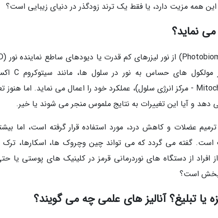
می نماید؟
استفاده می نماید. این روش به وسیله تأثیر بر مولکول ها
(Cytochrome C Oxidase) در میتوکندری (Mitochondria - مرکز انرژی سلول)، عملکرد خود را اعمال می نماید. اما هنو
دهد و آیا این تغییرات به نتایج ملموس منجر می شوند یا خیر.
رمیم عضلات و کاهش درد، مورد استفاده قرار گرفته است، اما بیشت
 است. گفته می گردد که می تواند چین وچروک ها، اسکارها، ترک 
افراد از دستگاه های نوردرمانی قرمز در کلینیک های پوستی یا حتی
اثربخش است؟
زه یا تبلیغ؟ آنالیز های علمی چه می گویند؟