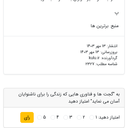
پ
منبع: برترین ها
انتشار:
13 مهر 1403
بروزرسانی:
13 مهر 1403
گردآورنده:
kulu.ir
شناسه مطلب: 2327
به "گجت ها و فناوری هایی که زندگی را برای ناشنوایان
آسان می نماید" امتیاز دهید
امتیاز دهید:
1
2
3
4
5
رای