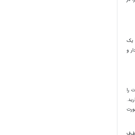
 یک
ار و
 را
رید.
ورت
طرف