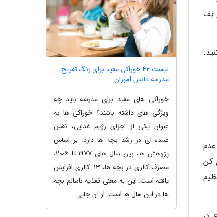
 پف
ید.
لیست 42 خوراکی مفید برای زنگ تفریح
مدرسه دانش آموزان
خوراکی های مفید برای مدرسه باید چه
ویژگی های داشته باشند؟ خوراکی ها به
عنوان یکی از اجزای رژیم غذایی، نقش
عمده ای در رشد بچه ها دارد. بر اساس
عدم
پژوهش ها، بین سال های 1977 تا 2006،
 کن
مصرف کالری در بچه ها، 113 کالری افزایش
سانتی گراد و زمان را روی 15 دقیقه تنظیم
یافته است. این به معنی تغذیه ناسالم بچه
ها در این سال ها است. از آن جایی...
 در