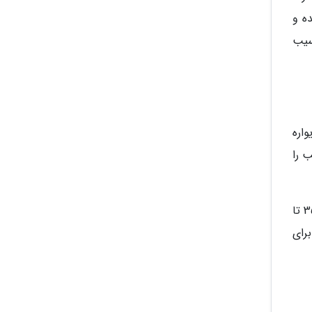
ه و
سیب
اره
 را
در نهایت فر را با دمای 180 درجه سانتی گراد گرم کنید. سپس قالب را در طبقه وسط فر بگذارید. زمان پخت را چیزی بین 35 تا
برای