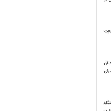
ب زمینی رنده شده پس از انتها پخت کوکو در سرخ کن بسته به نوع قالب تان 2 حالت
 آن
رای
گاه
 در